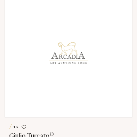
16
©
Giulio Turcato