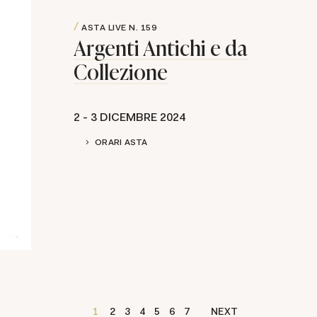
ASTA LIVE
N. 159
Argenti Antichi e da
Collezione
2 -
3 DICEMBRE 2024
ORARI ASTA
1
2
3
4
5
6
7
NEXT