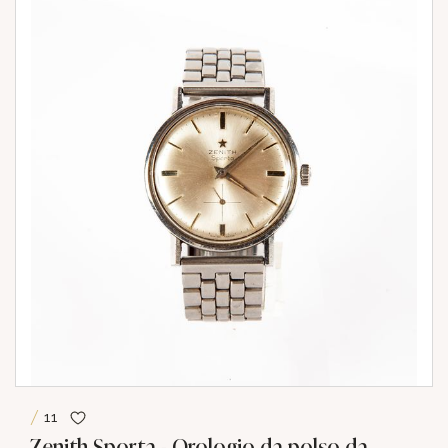
11
Zenith Sporta - Orologio da polso da