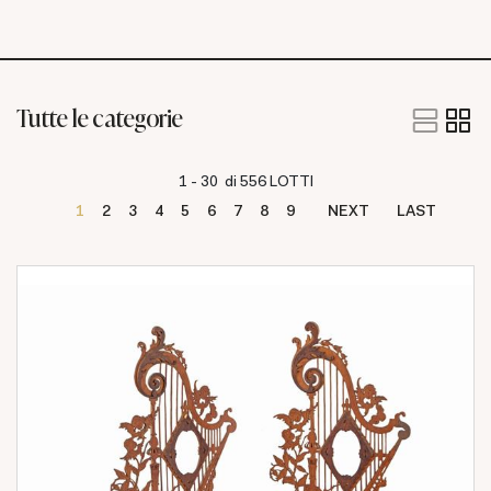
Tutte le categorie
1 - 30 di 556 LOTTI
1
2
3
4
5
6
7
8
9
NEXT
LAST