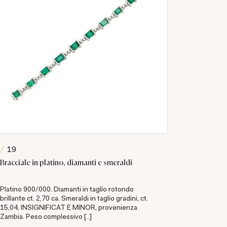
19
34
Bracciale in platino, diamanti e smeraldi
Anello ant
Platino 900/000. Diamanti in taglio rotondo
Platino 900
brillante ct. 2,70 ca. Smeraldi in taglio gradini, ct.
misto ct. 
15,04, INSIGNIFICAT E MINOR, provenienza
INDICAZI
Zambia. Peso complessivo [..]
Corredato 