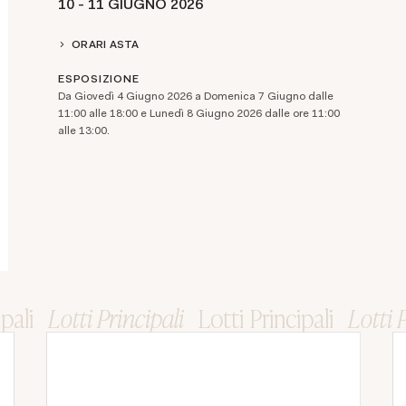
10 -
11 GIUGNO 2026
ORARI ASTA
ESPOSIZIONE
Da Giovedì 4 Giugno 2026 a Domenica 7 Giugno dalle
11:00 alle 18:00 e Lunedì 8 Giugno 2026 dalle ore 11:00
alle 13:00.
ipali
ipali
Lotti Principali
Lotti Principali
Lotti Principali
Lotti Principali
Lotti 
Lotti 