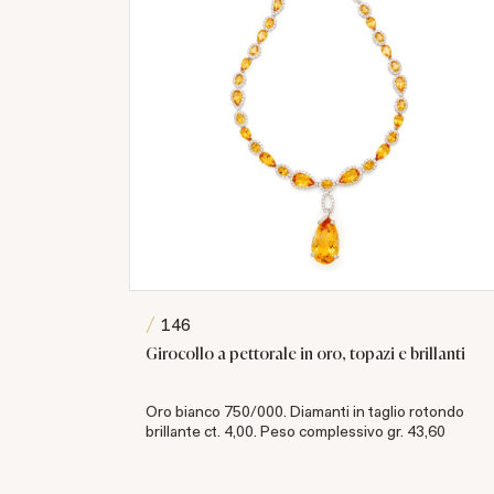
146
alti.
Girocollo a pettorale in oro, topazi e brillanti
ico ct. 5
Oro bianco 750/000. Diamanti in taglio rotondo
icola II.
brillante ct. 4,00. Peso complessivo gr. 43,60
[..]