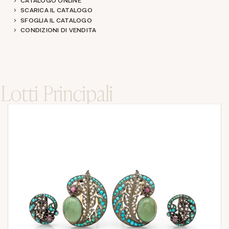
CATALOGO ONLINE
SCARICA IL CATALOGO
SFOGLIA IL CATALOGO
CONDIZIONI DI VENDITA
Lotti Principali
Lotti Principali