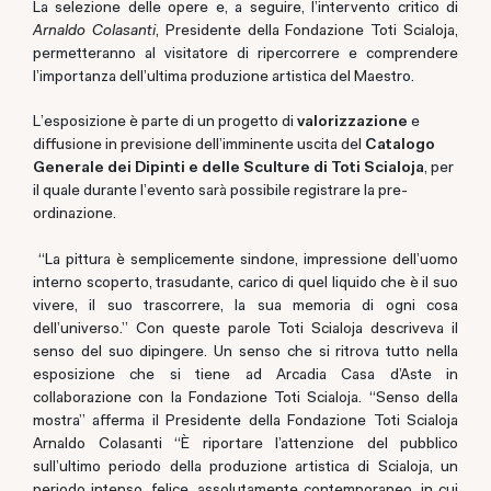
La selezione delle opere e, a seguire, l'intervento critico di
Arnaldo Colasanti
, Presidente della Fondazione Toti Scialoja,
permetteranno al visitatore di ripercorrere e comprendere
l'importanza dell'ultima produzione artistica del Maestro.
L'esposizione è parte di un progetto di
valorizzazione
e
diffusione in previsione dell'imminente uscita del
Catalogo
Generale dei Dipinti e delle Sculture di Toti Scialoja
, per
il quale durante l'evento sarà possibile registrare la pre-
ordinazione.
“La pittura è semplicemente sindone, impressione dell’uomo
interno scoperto, trasudante, carico di quel liquido che è il suo
vivere, il suo trascorrere, la sua memoria di ogni cosa
dell’universo.” Con queste parole Toti Scialoja descriveva il
senso del suo dipingere. Un senso che si ritrova tutto nella
esposizione che si tiene ad Arcadia Casa d’Aste in
collaborazione con la Fondazione Toti Scialoja. “Senso della
mostra” afferma il Presidente della Fondazione Toti Scialoja
Arnaldo Colasanti “È riportare l’attenzione del pubblico
sull’ultimo periodo della produzione artistica di Scialoja, un
periodo intenso, felice, assolutamente contemporaneo, in cui