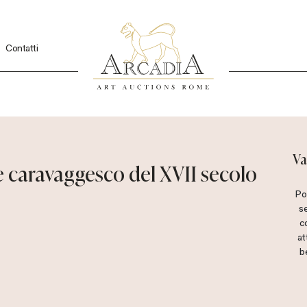
Contatti
Va
e caravaggesco del XVII secolo
Po
s
c
at
b