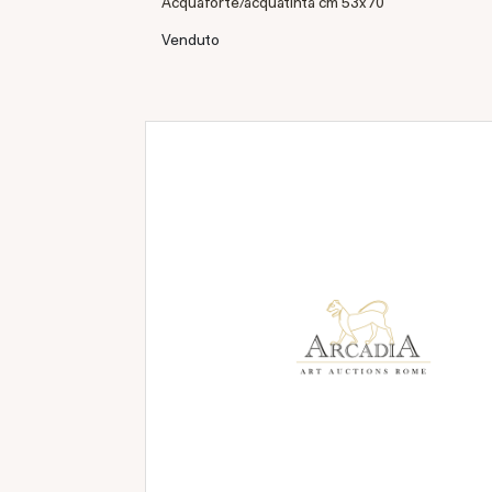
Acquaforte/acquatinta cm 53x70
Venduto