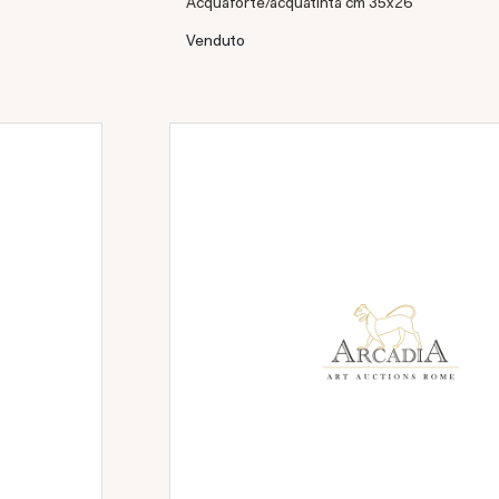
Acquaforte/acquatinta cm 35x26
Venduto