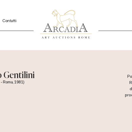
Contatti
 Gentilini
Po
 - Roma, 1981)
R
d
proc