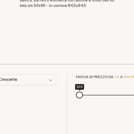
destra; sul retro etichetta con autore e titolo olio su
tela cm 50x60 - in cornice 84,5x94,5
FASCIA DI PREZZO DA
0 €
A
4000 
 Crescente
50 €