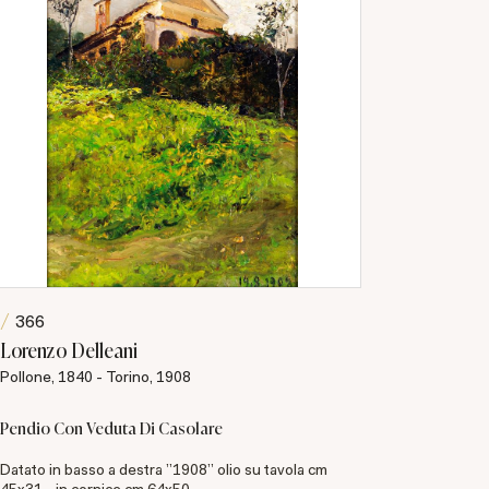
366
381
Lorenzo Delleani
Ulisse C
Pollone, 1840 - Torino, 1908
Salerno, 
Pendio Con Veduta Di Casolare
Dopo il bal
Datato in basso a destra "1908" olio su tavola cm
Firmato in 