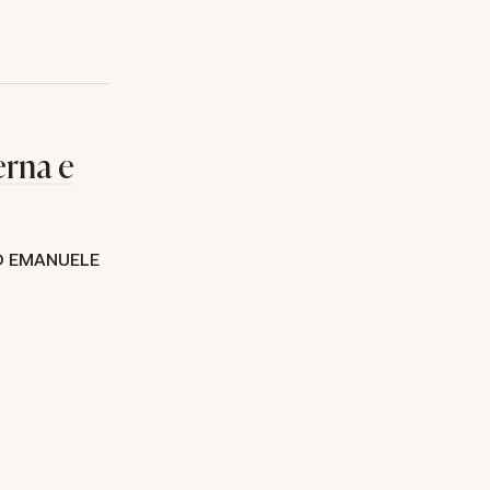
erna e
O EMANUELE