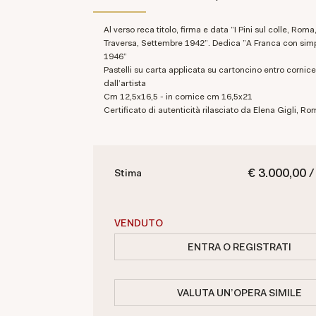
Al verso reca titolo, firma e data "I Pini sul colle, Roma, Acqua
Traversa, Settembre 1942". Dedica "A Franca con simp
1946"
Pastelli su carta applicata su cartoncino entro cornice reallizzata
dall'artista
cm 12,5x16,5 - in cornice cm 16,5x21
Certificato di autenticità rilasciato da Elena Gigli, R
€ 3.000,00 /
Stima
VENDUTO
ENTRA O REGISTRATI
VALUTA UN'OPERA SIMILE