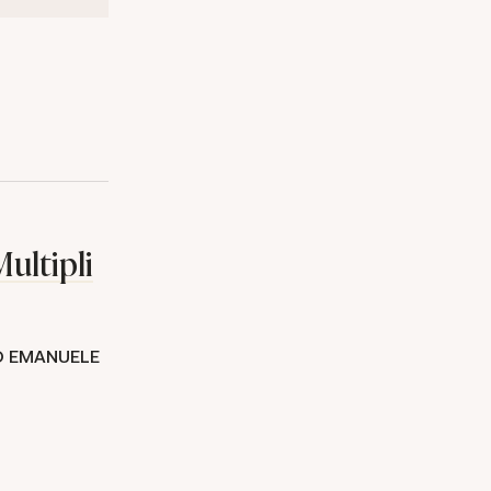
ultipli
O EMANUELE