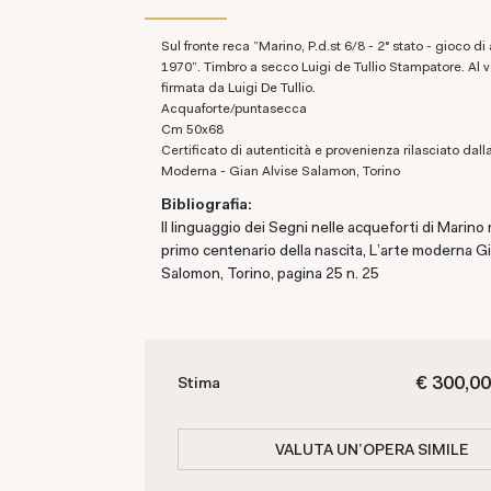
Sul fronte reca "Marino, P.d.st 6/8 - 2° stato - gioco di arlecchini -
1970". Timbro a secco Luigi de Tullio Stampatore. Al 
firmata da Luigi De Tullio.
Acquaforte/puntasecca
cm 50x68
Certificato di autenticità e provenienza rilasciato dalla galleria L'arte
Moderna - Gian Alvise Salamon, Torino
Bibliografia:
Il linguaggio dei Segni nelle acqueforti di Marino 
primo centenario della nascita, L'arte moderna Gi
Salomon, Torino, pagina 25 n. 25
€ 300,00
Stima
VALUTA UN'OPERA SIMILE