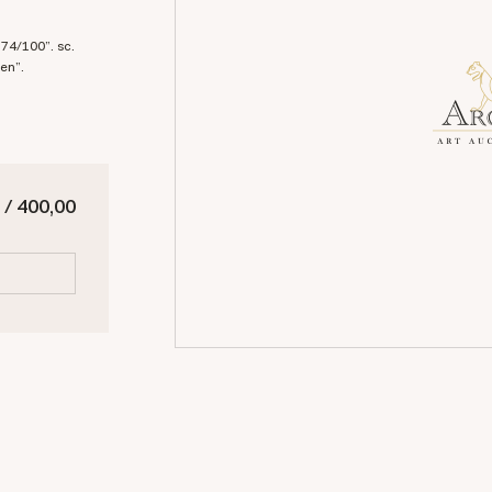
len".
 / 400,00