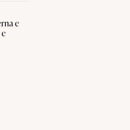
erna e
 e