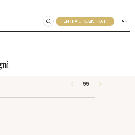
ENG
gni