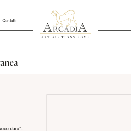
Contatti
ranea
uoco duro".,