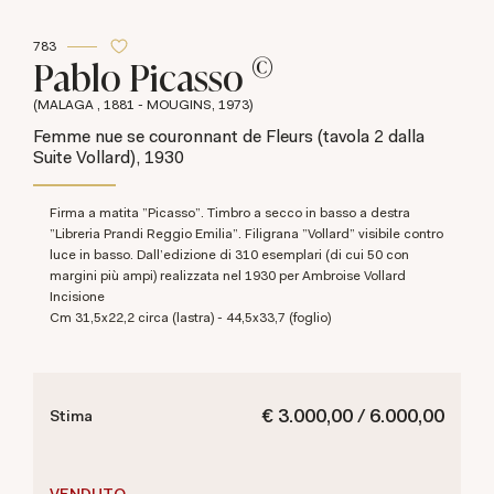
783
©
Pablo Picasso
(MALAGA , 1881 - MOUGINS, 1973)
Femme nue se couronnant de Fleurs (tavola 2 dalla
Suite Vollard), 1930
Firma a matita "Picasso". Timbro a secco in basso a destra
"Libreria Prandi Reggio Emilia". Filigrana "Vollard" visibile contro
luce in basso. Dall'edizione di 310 esemplari (di cui 50 con
margini più ampi) realizzata nel 1930 per Ambroise Vollard
Incisione
cm 31,5x22,2 circa (lastra) - 44,5x33,7 (foglio)
€ 3.000,00 / 6.000,00
Stima