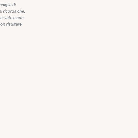
siglia di
si ricorda che,
iservate e non
non risultare