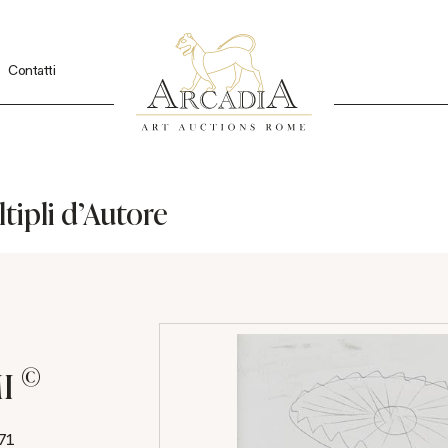
Contatti
tipli d'Autore
©
MI
971