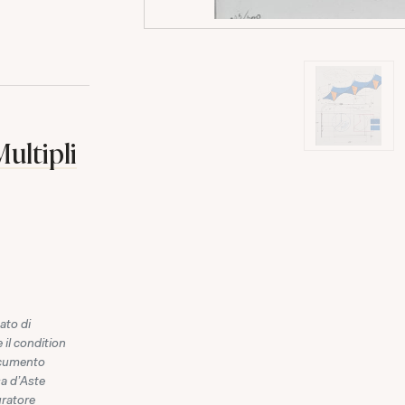
ultipli
ato di
 il condition
documento
sa d'Aste
uratore