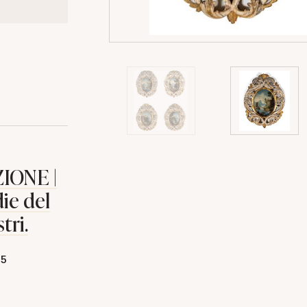
IONE |
ie del
tri.
25