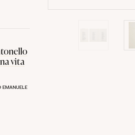
ntonello
una vita
O EMANUELE