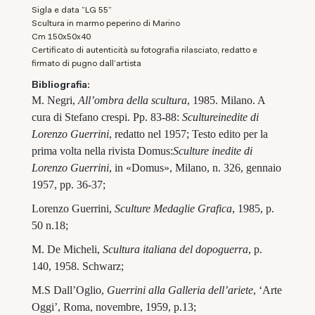
Sigla e data "LG 55"
Scultura in marmo peperino di Marino
cm 150x50x40
Certificato di autenticità su fotografia rilasciato, redatto e
firmato di pugno dall'artista
Bibliografia:
M. Negri,
All
’ombra della scultura
, 1985. Milano. A
cura di Stefano crespi. Pp. 83-88:
Scultureinedite di
Lorenzo Guerrini
, redatto nel 1957; Testo edito per la
prima volta nella rivista Domus:
Sculture inedite di
Lorenzo Guerrini
, in «Domus», Milano, n. 326, gennaio
1957, pp. 36-37;
Lorenzo Guerrini,
Sculture Medaglie Grafica
, 1985, p.
50 n.18;
M. De Micheli,
Scultura italiana del dopoguerra
, p.
140, 1958. Schwarz;
M.S Dall
’
Oglio,
Guerrini alla Galleria dell
’ariete
,
‘
Arte
Oggi
’,
Roma, novembre, 1959, p.13;