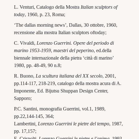
L. Venturi, Catalogo della Mostra
Italian sculptors of
today
, 1960, p. 23, Roma
;
‘
The dallas morning news
’
, Dallas, 30 ottobre, 1960,
recensione alla mostra Italian sculptors oftoday;
C. Vivaldi,
Lorenzo Guerrini. Opere del periodo di
marino 1953-1959
,
maestri del peperino
, ed.della
biennale internazionale della pietra
‘
città di marino
’
1980, pp. 48-49, 90 n.8;
R. Buono,
La scultura italiana del XX secolo
, 2001,
pp.114-117, 218-219, catalogo della mostra acura di A.
Imponente, Ed. Bijutsu Shuppan Design Center,
Sapporo;
P.C. Santini, monografia Guerrini, vol.1, 1989,
pp.22,144-145, 364;
Lambertini
, Lorenzo Guerrini le pietre del tempo
, 1987,
pp. 17,157;
E. Crispolti,
Lorenzo Guerrini le pietre e l
’anima
, 1993,