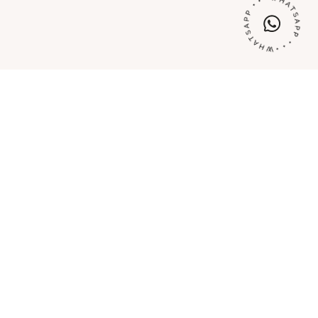
tti da
0