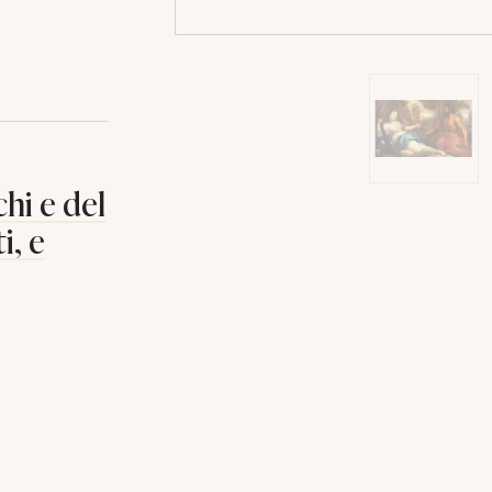
hi e del
i, e