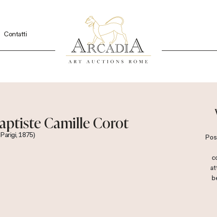
Contatti
aptiste Camille Corot
 Parigi, 1875)
Pos
c
at
b