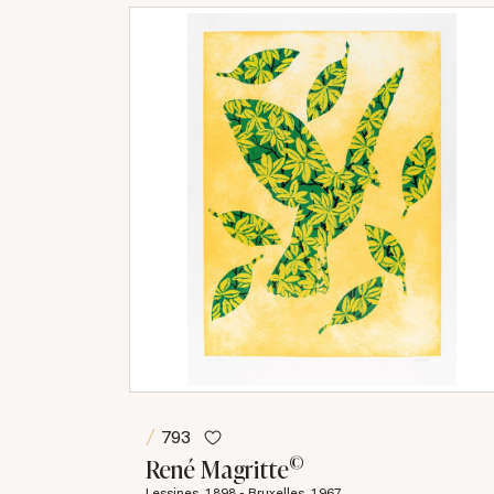
793
©
René Magritte
Lessines, 1898 - Bruxelles, 1967