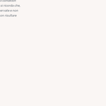
il condition
 si ricorda che,
iservate e non
non risultare