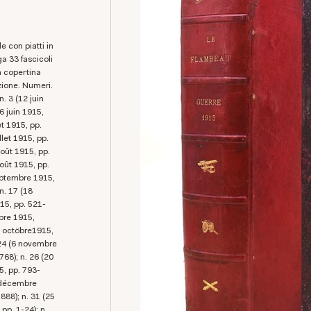
a 33 fascicoli
a copertina
azione. Numeri.
n. 3 (12 juin
26 juin 1915,
et 1915, pp.
llet 1915, pp.
août 1915, pp.
oût 1915, pp.
septembre 1915,
n. 17 (18
15, pp. 521-
obre 1915,
3 octöbre1915,
 24 (6 novembre
68); n. 26 (20
5, pp. 793-
1 décembre
888); n. 31 (25
pp. 1-24); n.