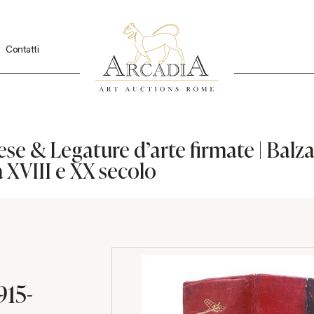
Contatti
ncese & Legature d'arte firmate | Bal
a XVIII e XX secolo
915-