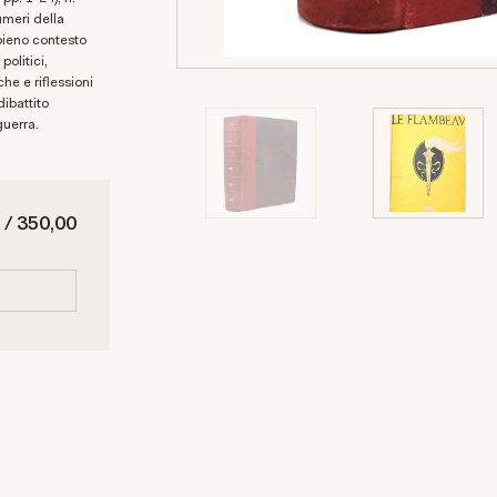
umeri della
 pieno contesto
politici,
che e riflessioni
dibattito
guerra.
 / 350,00