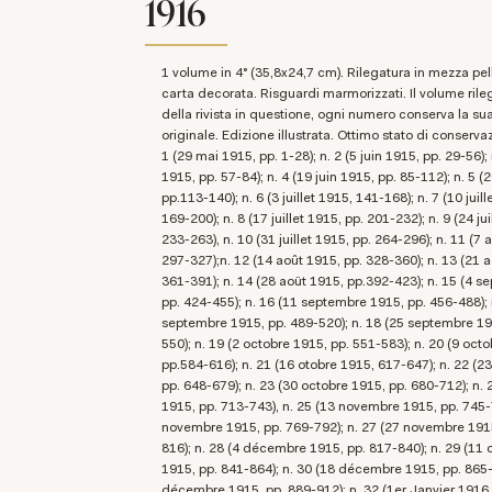
1916
1 volume in 4° (35,8x24,7 cm). Rilegatura in mezza pelle con piatti in
carta decorata. Risguardi marmorizzati. Il volume rileg
della rivista in questione, ogni numero conserva la su
originale. Edizione illustrata. Ottimo stato di conserv
1 (29 mai 1915, pp. 1-28); n. 2 (5 juin 1915, pp. 29-56); 
1915, pp. 57-84); n. 4 (19 juin 1915, pp. 85-112); n. 5 (
pp.113-140); n. 6 (3 juillet 1915, 141-168); n. 7 (10 juill
169-200); n. 8 (17 juillet 1915, pp. 201-232); n. 9 (24 jui
233-263), n. 10 (31 juillet 1915, pp. 264-296); n. 11 (7 
297-327);n. 12 (14 août 1915, pp. 328-360); n. 13 (21 a
361-391); n. 14 (28 aoüt 1915, pp.392-423); n. 15 (4 
pp. 424-455); n. 16 (11 septembre 1915, pp. 456-488); 
septembre 1915, pp. 489-520); n. 18 (25 septembre 19
550); n. 19 (2 octobre 1915, pp. 551-583); n. 20 (9 oct
pp.584-616); n. 21 (16 otobre 1915, 617-647); n. 22 (2
pp. 648-679); n. 23 (30 octobre 1915, pp. 680-712); n.
1915, pp. 713-743), n. 25 (13 novembre 1915, pp. 745-7
novembre 1915, pp. 769-792); n. 27 (27 novembre 191
816); n. 28 (4 décembre 1915, pp. 817-840); n. 29 (1
1915, pp. 841-864); n. 30 (18 décembre 1915, pp. 865-
décembre 1915, pp. 889-912); n. 32 (1er Janvier 1916, 