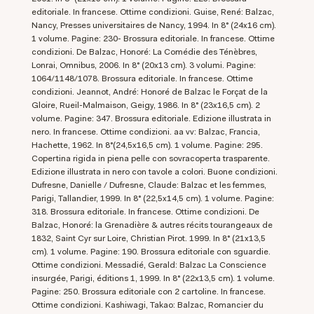
editoriale. In francese. Ottime condizioni. Guise, René: Balzac,
Nancy, Presses universitaires de Nancy, 1994. In 8° (24x16 cm).
1 volume. Pagine: 230- Brossura editoriale. In francese. Ottime
condizioni. De Balzac, Honoré: La Comédie des Ténèbres,
Lonrai, Omnibus, 2006. In 8° (20x13 cm). 3 volumi. Pagine:
1064/1148/1078. Brossura editoriale. In francese. Ottime
condizioni. Jeannot, André: Honoré de Balzac le Forçat de la
Gloire, Rueil-Malmaison, Geigy, 1986. In 8° (23x16,5 cm). 2
volume. Pagine: 347. Brossura editoriale. Edizione illustrata in
nero. In francese. Ottime condizioni. aa vv: Balzac, Francia,
Hachette, 1962. In 8°(24,5x16,5 cm). 1 volume. Pagine: 295.
Copertina rigida in piena pelle con sovracoperta trasparente.
Edizione illustrata in nero con tavole a colori. Buone condizioni.
Dufresne, Danielle / Dufresne, Claude: Balzac et les femmes,
Parigi, Tallandier, 1999. In 8° (22,5x14,5 cm). 1 volume. Pagine:
318. Brossura editoriale. In francese. Ottime condizioni. De
Balzac, Honoré: la Grenadière & autres récits tourangeaux de
1832, Saint Cyr sur Loire, Christian Pirot. 1999. In 8° (21x13,5
cm). 1 volume. Pagine: 190. Brossura editoriale con sguardie.
Ottime condizioni. Messadié, Gerald: Balzac La Conscience
insurgée, Parigi, éditions 1, 1999. In 8° (22x13,5 cm). 1 volume.
Pagine: 250. Brossura editoriale con 2 cartoline. In francese.
Ottime condizioni. Kashiwagi, Takao: Balzac, Romancier du