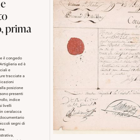
le
to
o, prima
rtiglieria ed è
ciali e
ure tracciate a
dicazioni
alla posizione
 sono presenti
ollo, indice
 livelli
o in ceralacca
e documentario
iccoli segni di
one.
strativa,