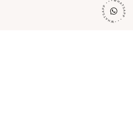
tti da
0