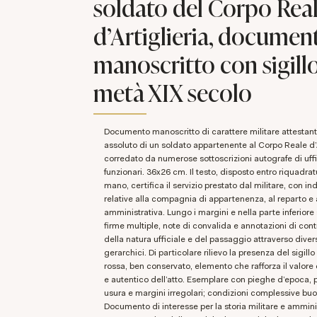
soldato del Corpo Rea
d’Artiglieria, documen
manoscritto con sigill
metà XIX secolo
Documento manoscritto di carattere militare attestante il congedo
assoluto di un soldato appartenente al Corpo Reale d’A
corredato da numerose sottoscrizioni autografe di uffi
funzionari. 36x26 cm. Il testo, disposto entro riquadrat
mano, certifica il servizio prestato dal militare, con in
relative alla compagnia di appartenenza, al reparto e 
amministrativa. Lungo i margini e nella parte inferiore
firme multiple, note di convalida e annotazioni di contr
della natura ufficiale e del passaggio attraverso diversi
gerarchici. Di particolare rilievo la presenza del sigill
rossa, ben conservato, elemento che rafforza il valor
e autentico dell’atto. Esemplare con pieghe d’epoca, p
usura e margini irregolari; condizioni complessive bu
Documento di interesse per la storia militare e ammini