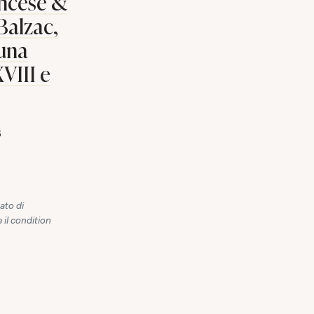
rancese &
Balzac,
 una
VIII e
6
ato di
 il condition