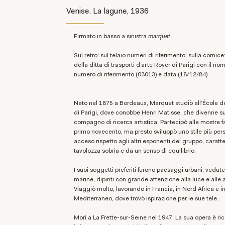
Venise. La lagune, 1936
firmato in basso a sinistra
marquet
Sul retro: sul telaio numeri di riferimento; sulla cornice
della ditta di trasporti d’arte Royer di Parigi con il no
numero di riferimento (03013) e data (18/12/84).
Nato nel 1875 a Bordeaux, Marquet studiò all’École 
di Parigi, dove conobbe Henri Matisse, che divenne s
compagno di ricerca artistica. Partecipò alle mostre f
primo novecento, ma presto sviluppò uno stile più pe
acceso rispetto agli altri esponenti del gruppo, caratt
tavolozza sobria e da un senso di equilibrio.
I suoi soggetti preferiti furono paesaggi urbani, vedute
marine, dipinti con grande attenzione alla luce e alle 
Viaggiò molto, lavorando in Francia, in Nord Africa e in
Mediterraneo, dove trovò ispirazione per le sue tele.
Morì a La Frette-sur-Seine nel 1947. La sua opera è ri