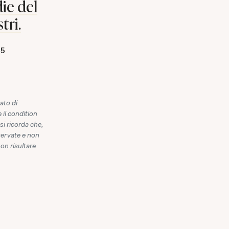
ie del
tri.
25
ato di
 il condition
 si ricorda che,
iservate e non
non risultare