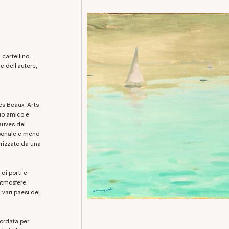
: cartellino
me dell’autore,
des Beaux-Arts
uo amico e
auves del
rsonale e meno
erizzato da una
 di porti e
atmosfere.
 vari paesi del
cordata per