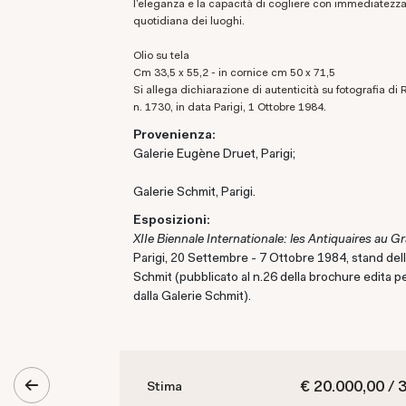
l’eleganza e la capacità di cogliere con immediatezza
quotidiana dei luoghi.
olio su tela
cm 33,5 x 55,2 - in cornice cm 50 x 71,5
Si allega dichiarazione di autenticità su fotografia di Robert Schmit
n. 1730, in data Parigi, 1 Ottobre 1984.
Provenienza:
Galerie Eugène Druet, Parigi;
Galerie Schmit, Parigi.
Esposizioni:
XIIe Biennale Internationale: les Antiquaires au G
Parigi, 20 Settembre - 7 Ottobre 1984, stand dell
Schmit (pubblicato al n.26 della brochure edita p
dalla Galerie Schmit).
€ 20.000,00 / 
Stima