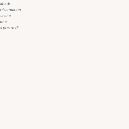
ato di
 il condition
isa che,
ione
l prezzo di