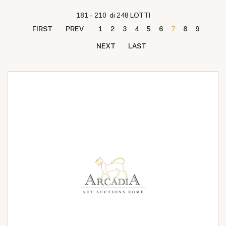
181 - 210 di 248 LOTTI
FIRST
PREV
1
2
3
4
5
6
7
8
9
NEXT
LAST