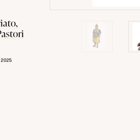
iato,
Pastori
 2025