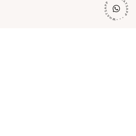
tti da
0