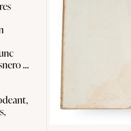
res
n
unc
ero ...
odeant,
s,