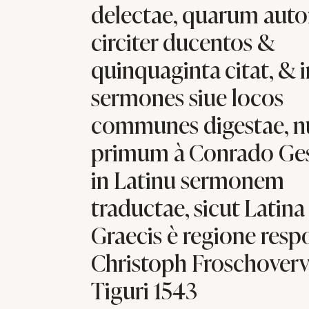
delectae, quarum auto
circiter ducentos &
quinquaginta citat, & i
sermones siue locos
communes digestae, n
primum à Conrado Gesn
in Latinu sermonem
traductae, sicut Latina
Graecis è regione resp
Christoph Froschoverv
Tiguri 1543