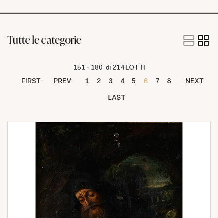
Tutte le categorie
151 - 180 di 214 LOTTI
FIRST
PREV
1
2
3
4
5
6
7
8
NEXT
LAST