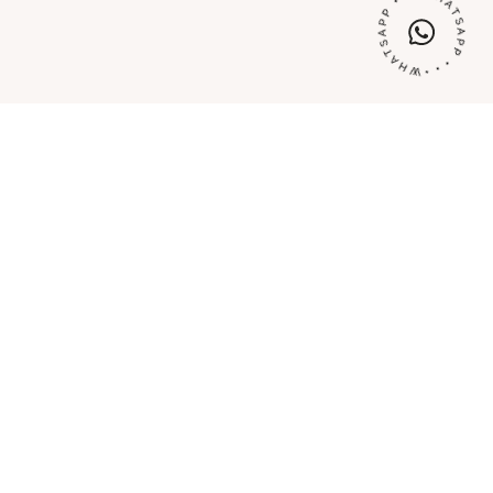
tti da
0