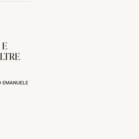
 E
ALTRE
O EMANUELE