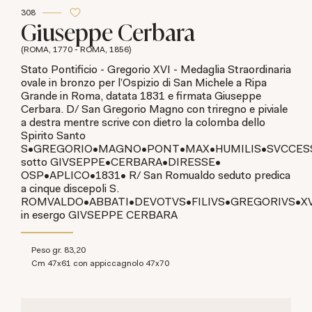
308
Giuseppe Cerbara
(ROMA, 1770 - ROMA, 1856)
Stato Pontificio - Gregorio XVI - Medaglia Straordinaria
ovale in bronzo per l'Ospizio di San Michele a Ripa
Grande in Roma, datata 1831 e firmata Giuseppe
Cerbara. D/ San Gregorio Magno con triregno e piviale
a destra mentre scrive con dietro la colomba dello
Spirito Santo
S•GREGORIO•MAGNO•PONT•MAX•HUMILIS•SVCCES
sotto GIVSEPPE•CERBARA•DIRESSE•
OSP•APLICO•1831• R/ San Romualdo seduto predica
a cinque discepoli S.
ROMVALDO•ABBATI•DEVOTVS•FILIVS•GREGORIVS•XV
in esergo GIVSEPPE CERBARA
Peso gr. 83,20
cm 47x61 con appiccagnolo 47x70