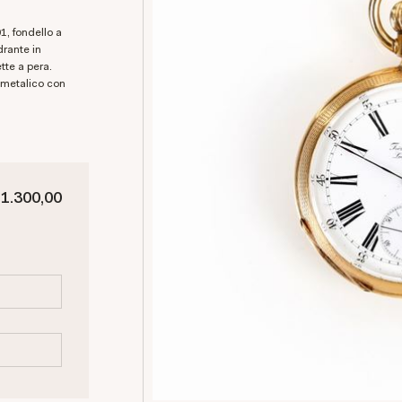
drante in
tte a pera.
imetalico con
 1.300,00