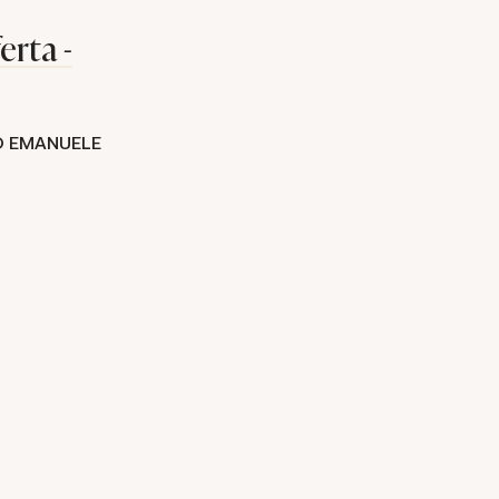
erta -
O EMANUELE