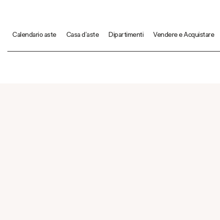
Calendario aste
Casa d'aste
Dipartimenti
Vendere e Acquistare
ARTISTI
Franz 
(Zagabria, 18