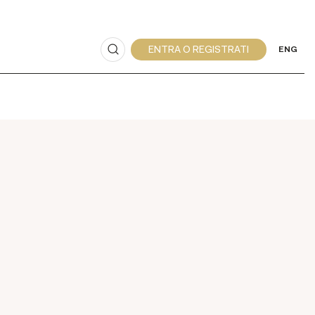
ENG
Valutazione Franz von Bayros
siedi un'opera di Franz von Bayros da vendere?
ichiedi una stima gratuita e confidenziale.
Casa
'Aste Arcadia può assisterti attraverso l'intero
esso di vendita all'asta dei beni in tuo possesso,
per valorizzarli al massimo.
RICHIEDI UNA VALUTAZIONE