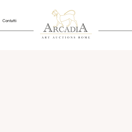
Contatti
von Bayros
Pos
66 - Vienna, 1924)
R
d
proc