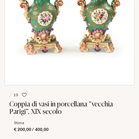
13
Coppia di vasi in porcellana "vecchia
Parigi", XIX secolo
Stima
€ 200,00 / 400,00