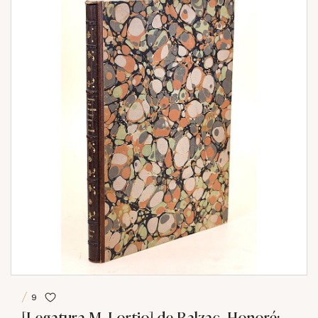
9
[Legatura M. Lortio] de Balzac, Honoré: