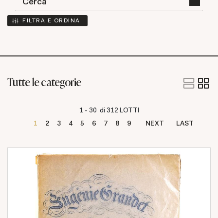
FILTRA E ORDINA
Tutte le categorie
1 - 30 di 312 LOTTI
1
2
3
4
5
6
7
8
9
NEXT
LAST