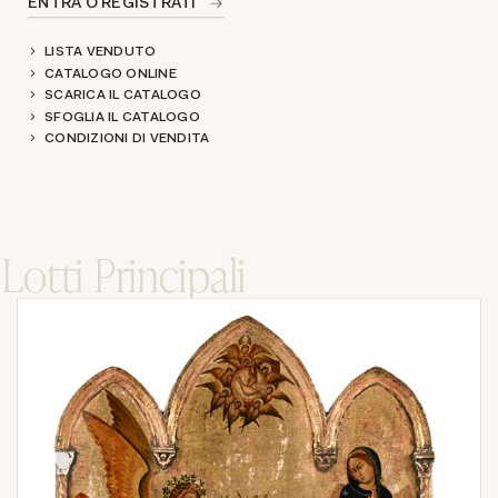
ENTRA O REGISTRATI
LISTA VENDUTO
CATALOGO ONLINE
SCARICA IL CATALOGO
SFOGLIA IL CATALOGO
CONDIZIONI DI VENDITA
Lotti Principali
Lotti Principali