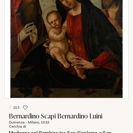
213
Bernardino Scapi Bernardino Luini
Dumenza - Milano, 1532
Cerchia di
Madonna col Bambino tra San Girolamo e San